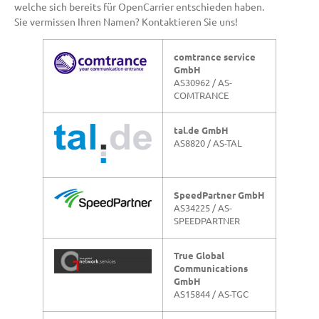
welche sich bereits für OpenCarrier entschieden haben.
Sie vermissen Ihren Namen? Kontaktieren Sie uns!
comtrance service
GmbH
AS30962 / AS-
COMTRANCE
tal.de GmbH
AS8820 / AS-TAL
SpeedPartner GmbH
AS34225 / AS-
SPEEDPARTNER
True Global
Communications
GmbH
AS15844 / AS-TGC