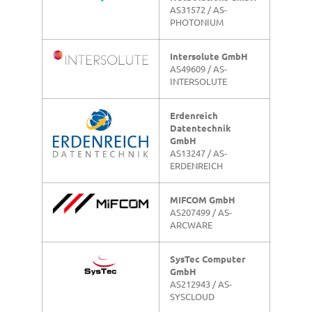
AS31572 / AS-
PHOTONIUM
Intersolute GmbH
AS49609 / AS-
INTERSOLUTE
Erdenreich
Datentechnik
GmbH
AS13247 / AS-
ERDENREICH
MIFCOM GmbH
AS207499 / AS-
ARCWARE
SysTec Computer
GmbH
AS212943 / AS-
SYSCLOUD