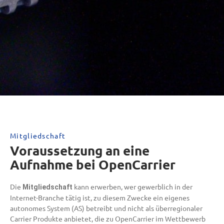
Mitgliedschaft
Voraussetzung an eine
Aufnahme bei OpenCarrier
Die
kann erwerben, wer gewerblich in der
Mitgliedschaft
Internet-Branche tätig ist, zu diesem Zwecke ein eigenes
autonomes System (AS) betreibt und nicht als überregionaler
Carrier Produkte anbietet, die zu OpenCarrier im Wettbewerb