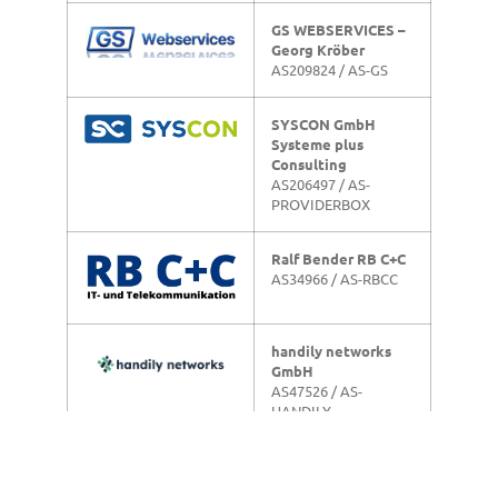
GS WEBSERVICES –
Georg Kröber
AS209824 / AS-GS
SYSCON GmbH
Systeme plus
Consulting
AS206497 / AS-
PROVIDERBOX
Ralf Bender RB C+C
AS34966 / AS-RBCC
handily networks
GmbH
AS47526 / AS-
HANDILY